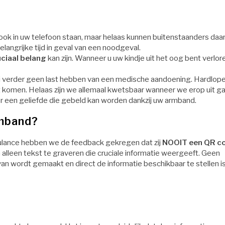
k in uw telefoon staan, maar helaas kunnen buitenstaanders daar
elangrijke tijd in geval van een noodgeval.
ciaal belang
kan zijn. Wanneer u uw kindje uit het oog bent verlor
l zij verder geen last hebben van een medische aandoening. Hardlop
t komen. Helaas zijn we allemaal kwetsbaar wanneer we erop uit g
oor een geliefde die gebeld kan worden dankzij uw armband.
mband?
mbulance hebben we de feedback gekregen dat zij
NOOIT een QR c
lleen tekst te graveren die cruciale informatie weergeeft. Geen
van wordt gemaakt en direct de informatie beschikbaar te stellen i