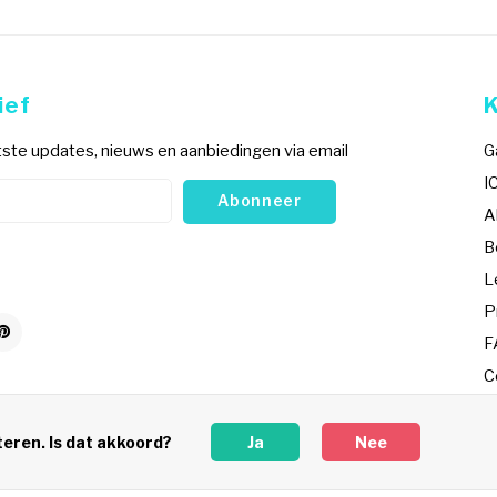
ief
ste updates, nieuws en aanbiedingen via email
G
I
Abonneer
A
B
L
P
F
C
R
teren. Is dat akkoord?
Ja
Nee