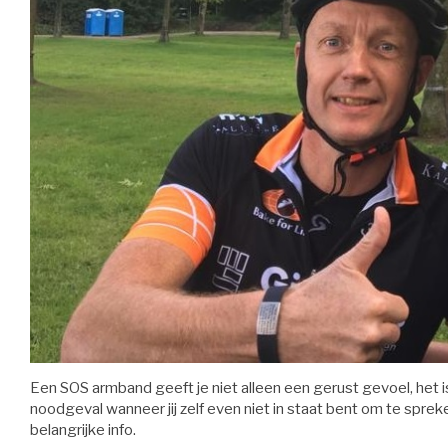
Een SOS armband geeft je niet alleen een gerust gevoel, het
noodgeval wanneer jij zelf even niet in staat bent om te sprek
belangrijke info.