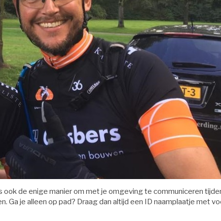
 is ook de enige manier om met je omgeving te communiceren tijde
en. Ga je alleen op pad? Draag dan altijd een ID naamplaatje met vo