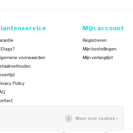
Klantenservice
Mijn account
arantie
Registreren
CEtags?
Mijn bestellingen
lgemene voorwaarden
Mijn verlanglijst
etaalmethoden
evertijd
rivacy Policy
AQ
ontact
SS-feed
Meer over cookies »