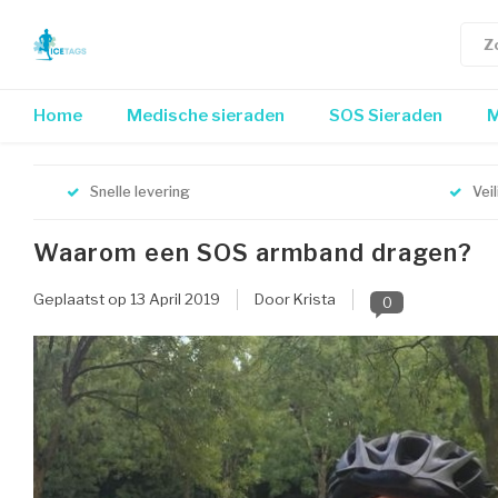
Home
Medische sieraden
SOS Sieraden
M
Snelle levering
Vei
Waarom een SOS armband dragen?
Geplaatst op
13 April 2019
Door Krista
0