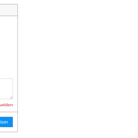
 velden
laan