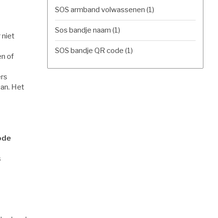
SOS armband volwassenen
(1)
Sos bandje naam
(1)
 niet
SOS bandje QR code
(1)
en of
ers
aan. Het
ode
s