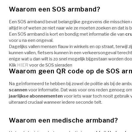
Waarom een SOS armband?
Een SOS armband bevat belangrijke gegevens die misschien oo
altijd in of weten ze niet naar wie ze moeten zoeken en dat is b
Een SOS armband is kort en bondig met informatie die van
cru
voor u na een ongeval.
Dagelijks vallen mensen flauw in winkels en op straat, terwij
kunnen vallen, fietsers kunnen in een verkeersongeval terech
enige wat u dan wilt is zo snel mogelijk bijgestaan worden d
Klik
HIER
voor de SOS sieraden
Waarom geen QR code op de SOS ar
Na geïnformeerd te hebben bij zowel de politie als bij de a
scannen
voor informatie. Dat was voor ons reden genoeg om a
jaarlijkse abonnementen
voor iets waar toch nooit gebruik 
uiteraard cruciaal wanneer iedere seconde telt.
Waarom een medische armband?