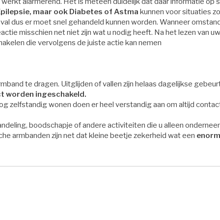
 werkt alarmerend. Het is meteen duidelijk dat daar informatie op 
 Epilepsie, maar ook Diabetes of Astma
kunnen voor situaties z
dgeval dus er moet snel gehandeld kunnen worden. Wanneer omstan
ctie misschien net niet zijn wat u nodig heeft. Na het lezen van u
chakelen die vervolgens de juiste actie kan nemen
rmband te dragen. Uitglijden of vallen zijn helaas dagelijkse gebeu
ct worden ingeschakeld.
og zelfstandig wonen doen er heel verstandig aan om altijd contac
andeling, boodschapje of andere activiteiten die u alleen onderneem
che armbanden zijn net dat kleine beetje zekerheid wat een
enor