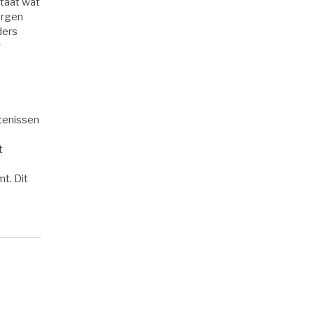
staat wat
orgen
ders
w
rtenissen
t
t. Dit
m