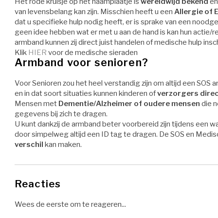
Het rode kruisje op het naamplaatje is
wereldwijd bekend
en
van levensbelang kan zijn. Misschien heeft u een
Allergie of
dat u specifieke hulp nodig heeft, er is sprake van een noo
geen idee hebben wat er met u aan de hand is kan hun actie/rea
armband kunnen zij direct juist handelen of medische hulp ins
Klik
HIER
voor de medische sieraden
Armband voor senioren?
Voor Senioren zou het heel verstandig zijn om altijd een SOS a
en in dat soort situaties kunnen kinderen of
verzorgers dire
Mensen met
Dementie/Alzheimer of oudere mensen
die n
gegevens bij zich te dragen.
U kunt dankzij de armband beter voorbereid zijn tijdens een w
door simpelweg altijd een ID tag te dragen. De SOS en Medis
verschil
kan maken.
Reacties
Wees de eerste om te reageren...