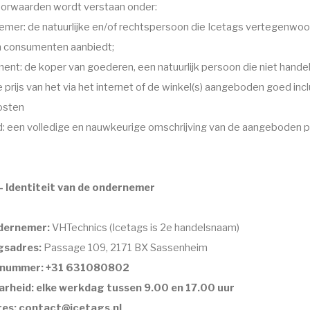
oorwaarden wordt verstaan onder:
emer: de natuurlijke en/of rechtspersoon die Icetags vertegenwoo
n consumenten aanbiedt;
nt: de koper van goederen, een natuurlijk persoon die niet handelt
de prijs van het via het internet of de winkel(s) aangeboden goed in
osten
: een volledige en nauwkeurige omschrijving van de aangeboden 
 - Identiteit van de ondernemer
dernemer:
VHTechnics (Icetags is 2e handelsnaam)
gsadres:
Passage 109, 2171 BX Sassenheim
nnummer: +31 631080802
arheid: elke werkdag tussen 9.00 en 17.00 uur
res:
contact@icetags.nl