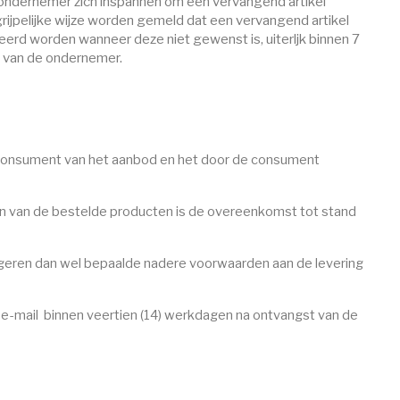
 de ondernemer zich inspannen om een vervangend artikel
begrijpelijke wijze worden gemeld dat een vervangend artikel
erd worden wanneer deze niet gewenst is, uiterljk binnen 7
g van de ondernemer.
consument van het aanbod en het door de consument
n van de bestelde producten is de overeenkomst tot stand
geren dan wel bepaalde nadere voorwaarden aan de levering
 e-mail binnen veertien (14) werkdagen na ontvangst van de