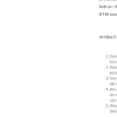
KvK nr.:
BTW num
Artikel 3
Dez
best
Waa
wij
Van 
zij
Als 
de 
van 
Waa
die