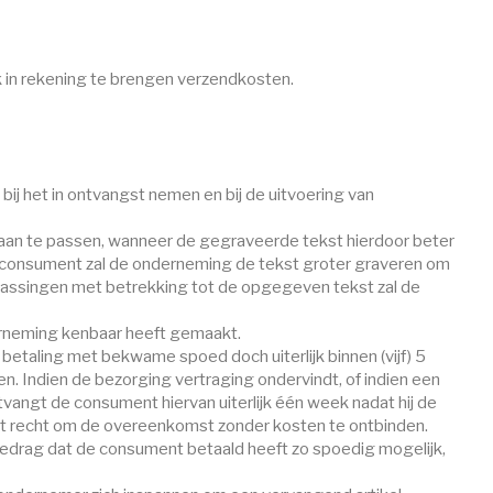
jk in rekening te brengen verzendkosten.
ij het in ontvangst nemen en bij de uitvoering van
aan te passen, wanneer de gegraveerde tekst hierdoor beter
e consument zal de onderneming de tekst groter graveren om
npassingen met betrekking tot de opgegeven tekst zal de
erneming kenbaar heeft gemaakt.
etaling met bekwame spoed doch uiterlijk binnen (vijf) 5
n. Indien de bezorging vertraging ondervindt, of indien een
tvangt de consument hiervan uiterlijk één week nadat hij de
het recht om de overeenkomst zonder kosten te ontbinden.
 bedrag dat de consument betaald heeft zo spoedig mogelijk,