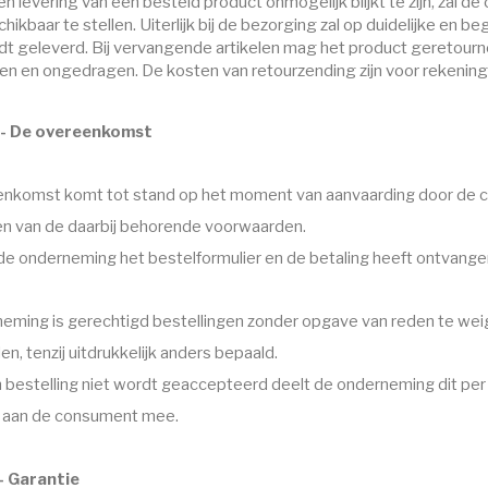
en levering van een besteld product onmogelijk blijkt te zijn, zal
hikbaar te stellen. Uiterlijk bij de bezorging zal op duidelijke en 
t geleverd. Bij vervangende artikelen mag het product geretourne
en en ongedragen. De kosten van retourzending zijn voor rekenin
6 - De overeenkomst
nkomst komt tot stand op het moment van aanvaarding door de 
n van de daarbij behorende voorwaarden.
e onderneming het bestelformulier en de betaling heeft ontvange
eming is gerechtigd bestellingen zonder opgave van reden te wei
en, tenzij uitdrukkelijk anders bepaald.
n bestelling niet wordt geaccepteerd deelt de onderneming dit per
g aan de consument mee.
 - Garantie