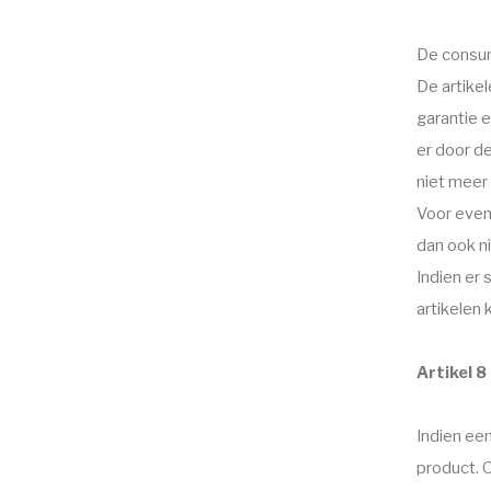
De consume
De artikel
garantie e
er door d
niet meer
Voor even
dan ook n
Indien er
artikelen
Artikel 8
Indien ee
product. O