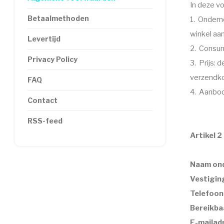
In deze v
Betaalmethoden
1. Ondern
winkel aa
Levertijd
2. Consume
Privacy Policy
3. Prijs: 
verzendk
FAQ
4. Aanbod
Contact
RSS-feed
Artikel 2
Naam
on
Vestigin
Telefoo
Bereikba
E-mailad