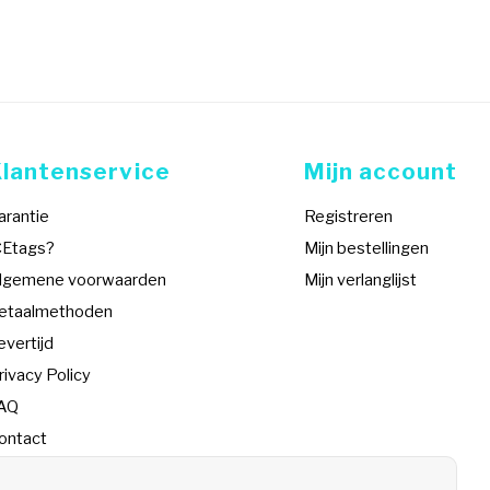
Klantenservice
Mijn account
arantie
Registreren
CEtags?
Mijn bestellingen
lgemene voorwaarden
Mijn verlanglijst
etaalmethoden
evertijd
rivacy Policy
AQ
ontact
SS-feed