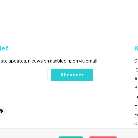
ief
ste updates, nieuws en aanbiedingen via email
G
I
Abonneer
A
B
L
P
F
C
R