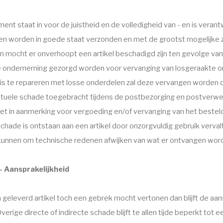
nt staat in voor de juistheid en de volledigheid van - en is verant
en worden in goede staat verzonden en met de grootst mogelijke zor
n mocht er onverhoopt een artikel beschadigd zijn ten gevolge van 
e onderneming gezorgd worden voor vervanging van losgeraakte on
 is te repareren met losse onderdelen zal deze vervangen worden d
tuele schade toegebracht tijdens de postbezorging en postverwer
iet in aanmerking voor vergoeding en/of vervanging van het besteld
 schade is ontstaan aan een artikel door onzorgvuldig gebruik verv
 kunnen om technische redenen afwijken van wat er ontvangen wor
 - Aansprakelijkheid
n geleverd artikel toch een gebrek mocht vertonen dan blijft de a
verige directe of indirecte schade blijft te allen tijde beperkt tot ee