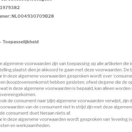
 91979382
mer: NL004930709B28
 - Toepasselijkheid
e algemene voorwaarden zijn van toepassing op alle artikelen die
elling plaatst dien je akkoord te gaan met deze voorwaarden. De b
r in deze algemene voorwaarden gesproken wordt over ‘consument
 een (koop)overeenkomst hebben gesloten, ofwel degene die de op
wat in deze algemene voorwaarden is bepaald, kan alleen worden a
n overeengekomen.
ook de consument naar (zijn) algemene voorwaarden verwijst, zijn
voorwaarden van de consument niet in strijd zijn met deze algeme
de consument doet hieraan niets af.
r in deze algemene voorwaarden wordt gesproken van ‘levering (va
nsten en werkzaamheden.