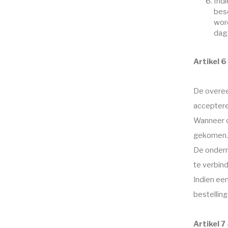
Indi
besc
word
dag
Artikel 
De overee
acceptere
Wanneer d
gekomen.
De ondern
te verbind
Indien ee
bestellin
Artikel 7