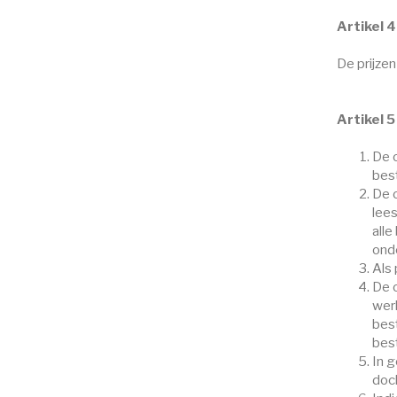
Artikel 4
De prijzen
Artikel 5
De o
best
De 
lee
alle
ond
Als
De 
werk
best
best
In g
doch