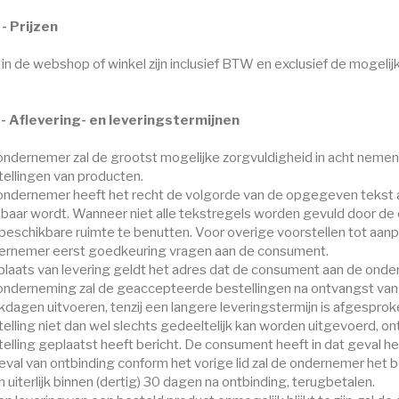
 - Prijzen
 in de webshop of winkel zijn inclusief BTW en exclusief de mogeli
 - Aflevering- en leveringstermijnen
ndernemer zal de grootst mogelijke zorgvuldigheid in acht nemen b
ellingen van producten.
ondernemer heeft het recht de volgorde van de opgegeven tekst 
sbaar wordt. Wanneer niet alle tekstregels worden gevuld door d
 beschikbare ruimte te benutten. Voor overige voorstellen tot aa
ernemer eerst goedkeuring vragen aan de consument.
 plaats van levering geldt het adres dat de consument aan de ond
onderneming zal de geaccepteerde bestellingen na ontvangst van b
dagen uitvoeren, tenzij een langere leveringstermijn is afgesproke
elling niet dan wel slechts gedeeltelijk kan worden uitgevoerd, on
elling geplaatst heeft bericht. De consument heeft in dat geval 
eval van ontbinding conform het vorige lid zal de ondernemer het
 uiterlijk binnen (dertig) 30 dagen na ontbinding, terugbetalen.