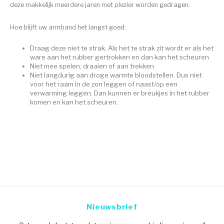
deze makkelijk meerdere jaren met plezier worden gedragen.
Hoe blijft uw armband het langst goed:
Draag deze niet te strak. Als het te strak zit wordt er als het
ware aan het rubber gertrokken en dan kan het scheuren
Niet mee spelen, draaien of aan trekken
Niet langdurig aan droge warmte bloodstellen. Dus niet
voor het raam in de zon leggen of naast/op een
verwarming leggen. Dan kunnen er breukjes in het rubber
komen en kan het scheuren.
Nieuwsbrief