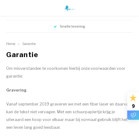
Hoofdmenu / instructies armband
Hoofdmenu / instructies armband
Hoofdmenu / medische sieraden
Hoofdmenu / sos sieraden
Snelle levering
Medische sieraden
SOS Sieraden
Valuta
Taal
Home
Garantie
Medische sieraden volwassenen
SOS sieraden volwassenen
Garantie
Nederlands
EUR
Medische armbanden kind
SOS armbanden kinderen
Om misverstanden te voorkomen hierbij onze voorwaarden voor
English
GBP
garantie:
Gravering
USD
Vanaf september 2019 graveren we met een fiber laser en daarvan
9
kan de tekst niet vervagen. Met een schuurpapiertje krijg je
uiteraard een hoop voor elkaar maar bij normaal gebruik blijft het
een leven lang goed leesbaar.