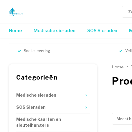
Home
Medische sieraden
SOS Sieraden
M
Snelle levering
Vei
Home
Categorieën
Pro
Medische sieraden
SOS Sieraden
Meest b
Medische kaarten en
sleutelhangers