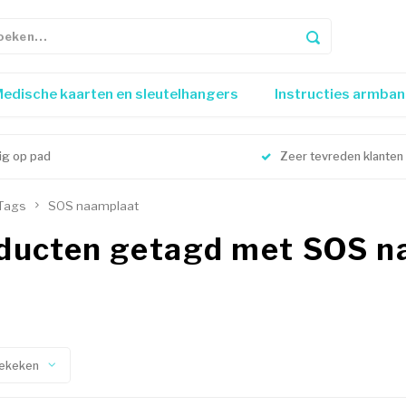
edische kaarten en sleutelhangers
Instructies armba
lig op pad
Zeer tevreden klanten
Tags
SOS naamplaat
ducten getagd met SOS n
ekeken