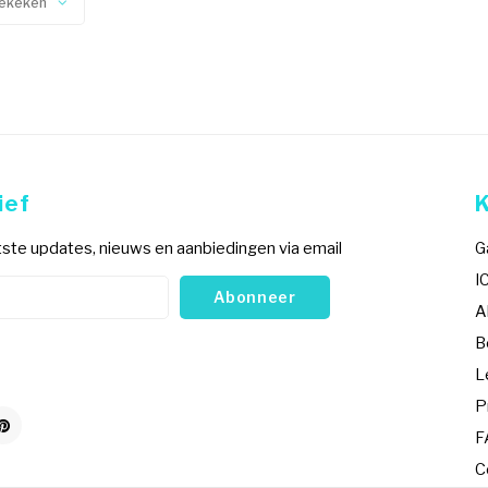
ekeken
ief
ste updates, nieuws en aanbiedingen via email
G
I
Abonneer
A
B
L
P
F
C