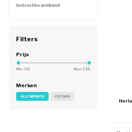
Instructies armband
Filters
Prijs
Min: €
0
Max: €
15
Merken
ALLE MERKEN
ICETAGS
Horl