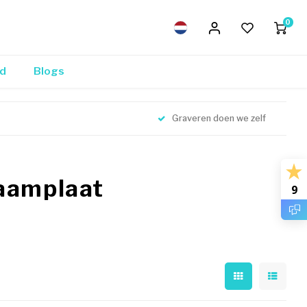
0
nd
Blogs
Graveren doen we zelf
aamplaat
9