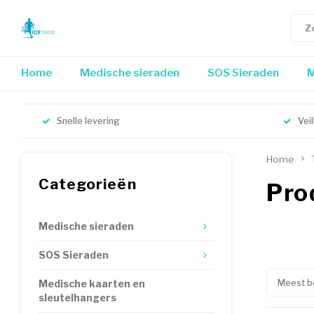
Home
Medische sieraden
SOS Sieraden
M
Snelle levering
Vei
Home
Categorieën
Pro
Medische sieraden
SOS Sieraden
Meest b
Medische kaarten en
sleutelhangers