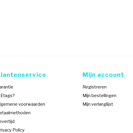
Klantenservice
Mijn account
arantie
Registreren
CEtags?
Mijn bestellingen
lgemene voorwaarden
Mijn verlanglijst
etaalmethoden
evertijd
rivacy Policy