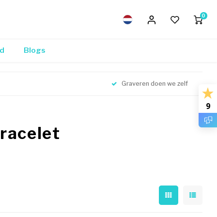
0
nd
Blogs
Graveren doen we zelf
9
racelet