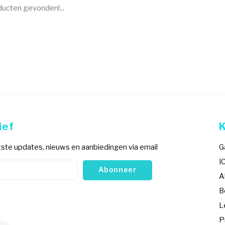
ucten gevonden!...
ief
ste updates, nieuws en aanbiedingen via email
G
I
Abonneer
A
B
L
P