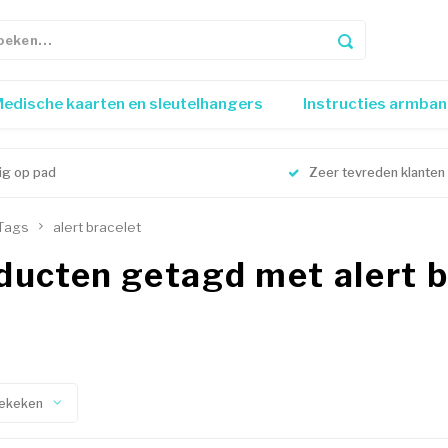
edische kaarten en sleutelhangers
Instructies armba
lig op pad
Zeer tevreden klanten
Tags
alert bracelet
ducten getagd met alert b
ekeken