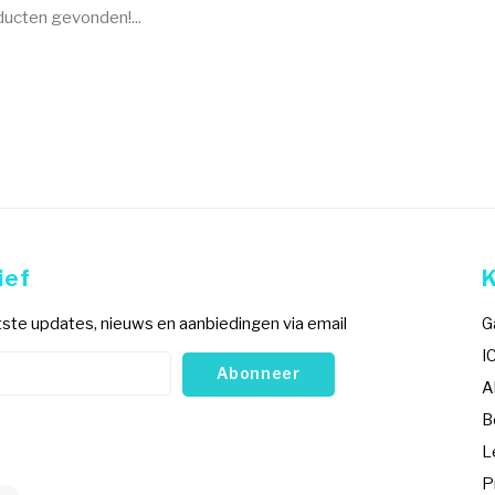
ucten gevonden!...
ief
ste updates, nieuws en aanbiedingen via email
G
I
Abonneer
A
B
L
P