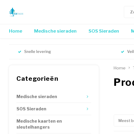
Home
Medische sieraden
SOS Sieraden
M
Snelle levering
Vei
Home
Categorieën
Pro
Medische sieraden
SOS Sieraden
Meest b
Medische kaarten en
sleutelhangers