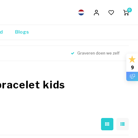
0
nd
Blogs
Graveren doen we zelf
9
racelet kids