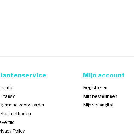
Klantenservice
Mijn account
arantie
Registreren
CEtags?
Mijn bestellingen
lgemene voorwaarden
Mijn verlanglijst
etaalmethoden
evertijd
rivacy Policy