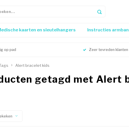
edische kaarten en sleutelhangers
Instructies armba
lig op pad
Zeer tevreden klanten
Tags
Alert bracelet kids
ducten getagd met Alert b
ekeken