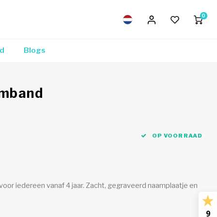
0
nd
Blogs
rmband
OP VOORRAAD
oor iedereen vanaf 4 jaar. Zacht, gegraveerd naamplaatje en
9