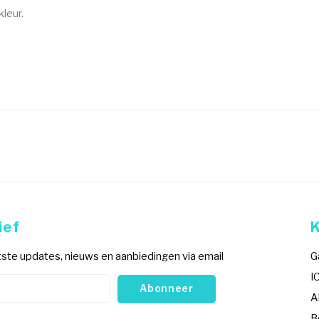
leur.
ief
ste updates, nieuws en aanbiedingen via email
G
I
Abonneer
A
B