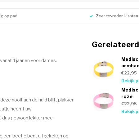
lig op pad
Zeer tevreden klanten
Gerelateer
Medisc
anaf 4 jaar en voor dames.
armban
€22,95
Bekijk 
Medisc
roze
eze nooit aan de huid blijft plakken
€22,95
plaatje neemt uw
Bekijk 
f, dus gewoon lekker mee
je een beetje bent uitgekeken op